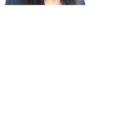
プロトリマー講座 卒業生の声
ペットサロン ドッグル
​店長：岡田美紗さん
​トリミングをスピードアップする方
法やケガをさせない方法をがんばっ
て学んだら、23歳で店長を任せて頂
けるようになりました。
集客の方法も丁寧に指導してくださ
ったので、開店後、1年も経たず
に、毎日満員になりました！5周年
を迎えて、今は新規受付ができない
くらいになっています。