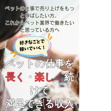
ペットの仕事で売り上げをもっ
と伸ばしたい方、
これからペット業界で働きたい
と思っている方へ
ペットの仕事を
長く
・
楽しく
続
けて​
満足できる収入