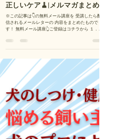
犬🐶の歯磨き🦷は「歯周ポケッ
ト」が命！歯周病の恐ろしさと
正しいケア🧹[メルマガまとめ]
※この記事は👇の無料メール講座を 受講したら配
信されるメールレターの 内容をまとめたもので
す！ 無料メール講座👆ご登録はコチラから １．気
付かなかった“お口のトラブル” 今年、私のお店で
起きたワンちゃん事件簿の第3弾は、 「歯石は付い
てないのに、歯周病で目👁の下に穴🕳があいた
😱」 です！ 子犬の頃から通ってくださっているマ
ルチーズの男の子♂ ご自宅では、あまり歯を磨か
せてもらえない、とのことでしたが、 歯石も少な
く、歯茎に赤みや腫れもなかったので、 歯磨きで
きてなくてこの状態なら「唾液の質がいいのかな
～」なんて、 楽観的に考えてしまっていました。
それが、今年の3月に来店された際、 右目の下に大
きなカサブタのようなもの ができていたのです😱
😱😱 これは、 奥歯の歯周病が進行 し、 目の下に
膿が溜まって穴があく症状 「外歯瘻 (がいしろう)