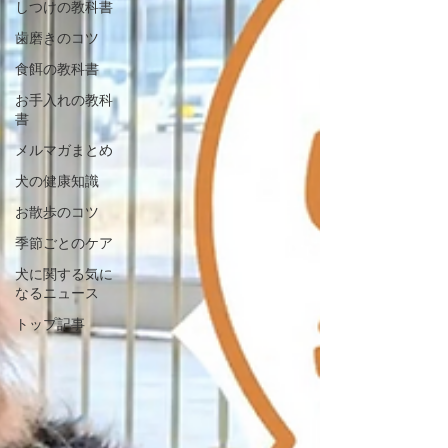
しつけの教科書
歯磨きのコツ
食餌の教科書
お手入れの教科
書
メルマガまとめ
犬の健康知識
お散歩のコツ
季節ごとのケア
犬に関する気に
なるニュース
トップ記事