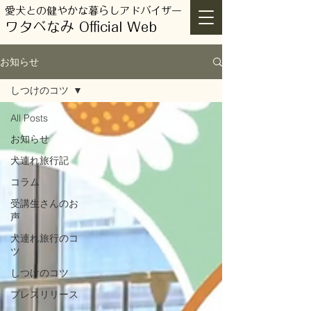
愛犬との健やかな暮らしアドバイザー
ワタベなみ Official Web
お知らせ
しつけのコツ
All Posts
お知らせ
犬連れ旅行記
コラム
受講生さんのお
声
犬連れ旅行のコ
ツ
しつけのコツ
プレスリリース