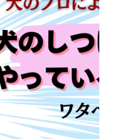
」 ではないかと伝えて、すぐに動物病院🏥へ行っ
てもらったところ、 やはり 外歯瘻 と診断され、す
ぐに処置が行われました。 毎月お口の中を見てい
たにも関わらず、 歯石がないことに油断 し、...