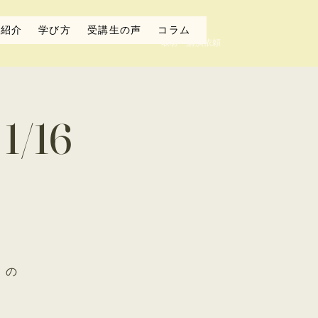
者紹介
学び方
受講生の声
コラム
取材・講演依頼
/16
』の