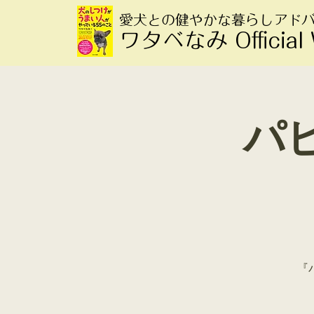
愛犬との健やかな暮らしアド
ワタベなみ Official
パピ
『