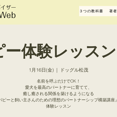
バイザー
３つの教科書
著
 Web
ー体験レッスン 1
1月16日(金)
  |  
ドッグル松茂
名前を呼ぶだけでOK！
愛犬を最高のパートナーに育てて、
癒し癒される関係を築けるようになる
パピーと飼い主さんのための理想のパートナーシップ構築講座
​体験レッスン