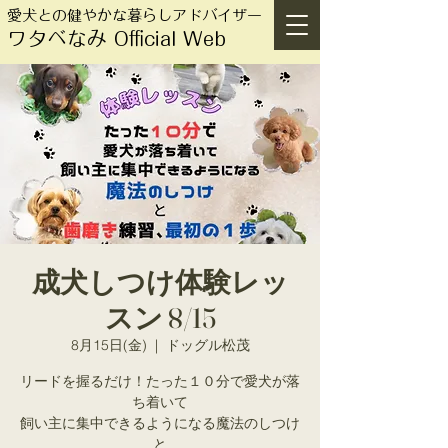
愛犬との健やかな暮らしアドバイザー
ワタベなみ Official Web
成犬しつけ体験レッ
スン 8/15
8月15日(金)
  |  
ドッグル松茂
リードを握るだけ！たった１０分で愛犬が落
ち着いて
飼い主に集中できるようになる魔法のしつけ
と