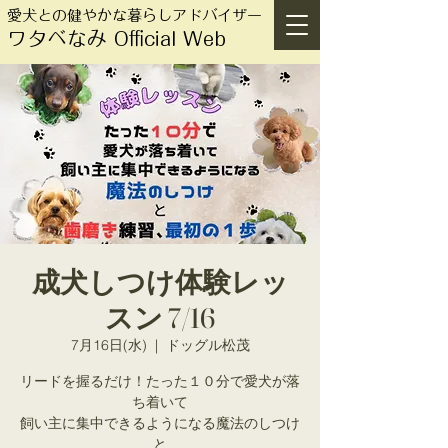
愛犬との健やかな暮らしアドバイザー
ワタベなみ Official Web
成犬しつけ体験レッ
スン 7/16
7月16日(水)
  |  
ドッグル松茂
リードを握るだけ！たった１０分で愛犬が落
ち着いて
飼い主に集中できるようになる魔法のしつけ
と