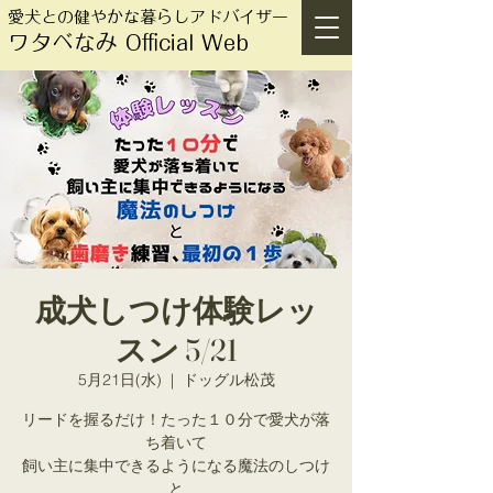
愛犬との健やかな暮らしアドバイザー
ワタベなみ Official Web
成犬しつけ体験レッ
スン 5/21
5月21日(水)
  |  
ドッグル松茂
リードを握るだけ！たった１０分で愛犬が落
ち着いて
飼い主に集中できるようになる魔法のしつけ
と