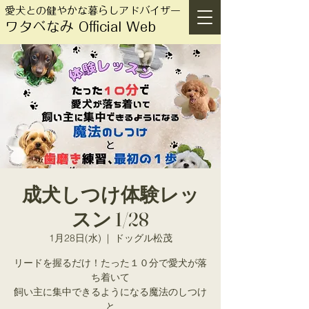
愛犬との健やかな暮らしアドバイザー
ワタベなみ Official Web
成犬しつけ体験レッ
スン 1/28
1月28日(水)
  |  
ドッグル松茂
リードを握るだけ！たった１０分で愛犬が落
ち着いて
飼い主に集中できるようになる魔法のしつけ
と